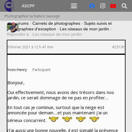
ASCPF
Photographier la Nature Sauvage
›
Forums
›
Carnets de photographes
›
Sujets suivis et
photographies d’exception
›
Les oiseaux de mon jardin
›
Répondre à : Les oiseaux de mon jardin
9 février 2021 à 12 h 47 min
#23191
Yvon-Henry
Participant
Bonjour,
Oui effectivement, nous avons des trésors dans nos
jardin, ce serait dommage de ne pas en profiter…
En tout cas je continue, surtout que la neige est
annoncée pour demain….et puis maintenant j’ai un
sérieux concurrent.
(J’ai aussi une bonne nouvelle, il est signalé la présence