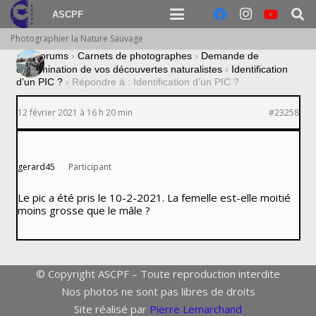
ASCPF
Photographier la Nature Sauvage
›
Forums
›
Carnets de photographes
›
Demande de
détermination de vos découvertes naturalistes
›
Identification
d’un PIC ?
›
Répondre à : Identification d’un PIC ?
12 février 2021 à 16 h 20 min
#23258
gerard45
Participant
Le pic a été pris le 10-2-2021. La femelle est-elle moitié
moins grosse que le mâle ?
© Copyright ASCPF – Toute reproduction interdite
Nos photos ne sont pas libres de droits
Site réalisé par
Pierre Lemarchand