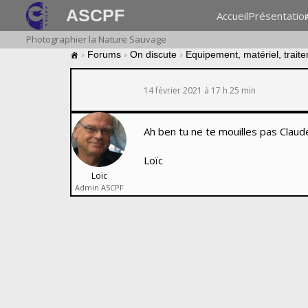
ASCPF
Accueil
Présentatio
Photographier la Nature Sauvage
›
Forums
›
On discute
›
Equipement, matériel, trait
14 février 2021 à 17 h 25 min
Ah ben tu ne te mouilles pas Clau
Loïc
Loïc
Admin ASCPF