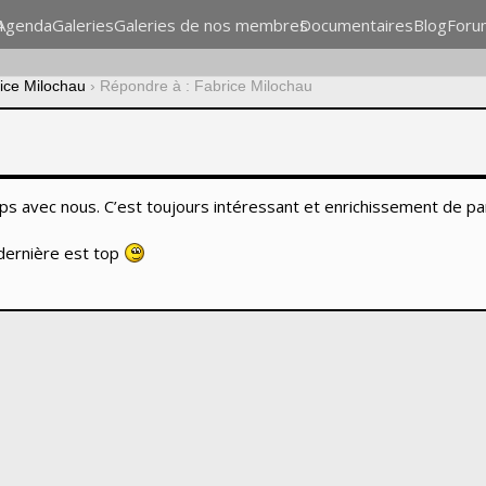
n
Agenda
Galeries
Galeries de nos membres
Documentaires
Blog
Foru
ice Milochau
›
Répondre à : Fabrice Milochau
ps avec nous. C’est toujours intéressant et enrichissement de p
 dernière est top