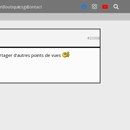
m
Boutique
Login
Contact
#23306
artager d’autres points de vues