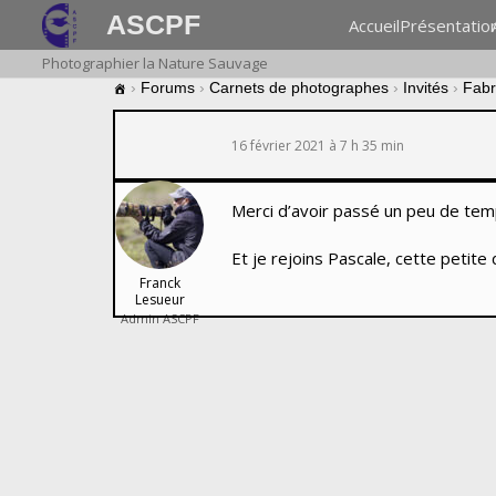
ASCPF
Accueil
Présentatio
Photographier la Nature Sauvage
›
Forums
›
Carnets de photographes
›
Invités
›
Fabr
16 février 2021 à 7 h 35 min
Merci d’avoir passé un peu de tem
Et je rejoins Pascale, cette petite
Franck
Lesueur
Admin ASCPF