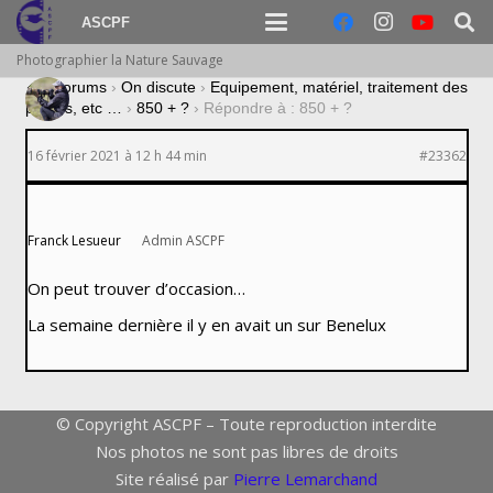
ASCPF
Photographier la Nature Sauvage
›
Forums
›
On discute
›
Equipement, matériel, traitement des
photos, etc …
›
850 + ?
›
Répondre à : 850 + ?
16 février 2021 à 12 h 44 min
#23362
Franck Lesueur
Admin ASCPF
On peut trouver d’occasion…
La semaine dernière il y en avait un sur Benelux
© Copyright ASCPF – Toute reproduction interdite
Nos photos ne sont pas libres de droits
Site réalisé par
Pierre Lemarchand