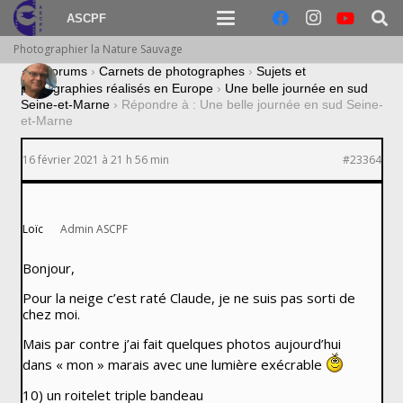
ASCPF
Photographier la Nature Sauvage
›
Forums
›
Carnets de photographes
›
Sujets et
photographies réalisés en Europe
›
Une belle journée en sud
Seine-et-Marne
›
Répondre à : Une belle journée en sud Seine-
et-Marne
16 février 2021 à 21 h 56 min
#23364
Loïc
Admin ASCPF
Bonjour,
Pour la neige c’est raté Claude, je ne suis pas sorti de
chez moi.
Mais par contre j’ai fait quelques photos aujourd’hui
dans « mon » marais avec une lumière exécrable
10) un roitelet triple bandeau