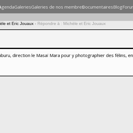
n
Agenda
Galeries
Galeries de nos membres
Documentaires
Blog
Foru
èle et Eric Jouaux
›
Répondre à : Michèle et Eric Jouaux
mburu, direction le Masaï Mara pour y photographier des félins, e