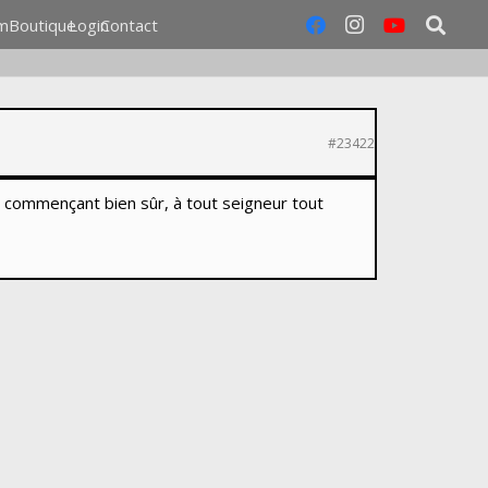
m
Boutique
Login
Contact
#23422
n commençant bien sûr, à tout seigneur tout