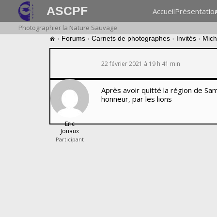
ASCPF
Accueil
Présentatio
Photographier la Nature Sauvage
›
Forums
›
Carnets de photographes
›
Invités
›
Mich
22 février 2021 à 19 h 41 min
Après avoir quitté la région de Sa
honneur, par les lions
Eric
Jouaux
Participant