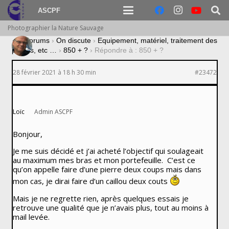
ASCPF
Photographier la Nature Sauvage
›
Forums
›
On discute
›
Equipement, matériel, traitement des
photos, etc …
›
850 + ?
›
Répondre à : 850 + ?
28 février 2021 à 18 h 30 min
#23472
Loïc
Admin ASCPF
Bonjour,
Je me suis décidé et j’ai acheté l’objectif qui soulageait
au maximum mes bras et mon portefeuille. C’est ce
qu’on appelle faire d’une pierre deux coups mais dans
mon cas, je dirai faire d’un caillou deux couts
Mais je ne regrette rien, après quelques essais je
retrouve une qualité que je n’avais plus, tout au moins à
mail levée.