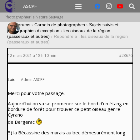
ASCPF
Photographier la Nature Sauvage
›
Forums
›
Carnets de photographes
›
Sujets suivis et
photographies d’exception
›
les oiseaux de la région
(passeraux et autres)
›
Répondre à : les oiseaux de la région
(passeraux et autres)
12 mars 2021 à 18 h 10 min
#23676
Loïc
Admin ASCPF
Merci pour votre passage.
Aujourd’hui on va se promener sur le bord d’un étang en
bordure de forêt pour trouver ce petit oiseau genre
Cyrano
de Bergerac
5) la Bécassine des marais au bec démesurément long