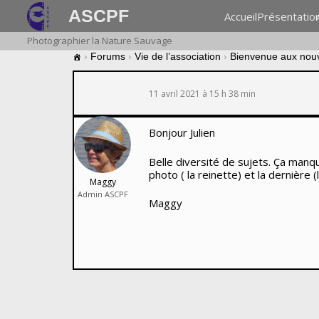
ASCPF
Accueil
Présentatio
Photographier la Nature Sauvage
›
Forums
›
Vie de l’association
›
Bienvenue aux nou
11 avril 2021 à 15 h 38 min
Bonjour Julien
Belle diversité de sujets. Ça man
photo ( la reinette) et la dernière (
Maggy
Admin ASCPF
Maggy