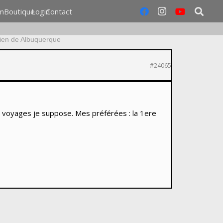
m
Boutique
Login
Contact
lien de Albuquerque
#24065
 voyages je suppose. Mes préférées : la 1ere