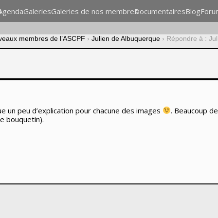
n
Agenda
Galeries
Galeries de nos membres
Documentaires
Blog
Foru
veaux membres de l’ASCPF
›
Julien de Albuquerque
›
Répondre à : Ju
que un peu d’explication pour chacune des images
. Beaucoup de
le bouquetin).