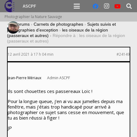
ASCPF
Photographier la Nature Sauvage
›
Forums
›
Carnets de photographes
›
Sujets suivis et
photographies d’exception
›
les oiseaux de la région
(passeraux et autres)
›
Répondre à : les oiseaux de la région
(passeraux et autres)
12 avril 2021 à 17 h 04 min
#24149
Jean-Pierre Mériaux
Admin ASCPF
Ils sont chouettes ces passereaux Loïc !
Pour la longue queue, j’en ai vu aux jumelles depuis ma
fenêtre, mais j’étais trop handicapé pour arrivé à
photographier ce sujet sans cesse en mouvement, que
tu as bien réussi à figer !
JP