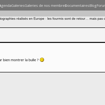
n
Agenda
Galeries
Galeries de nos membres
Documentaires
Blog
Foru
otographies réalisés en Europe
›
les fourmis sont de retour… mais pas 
r bien montrer la bulle ?