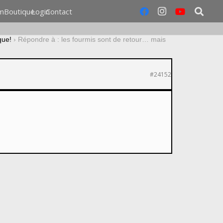
m
Boutique
Login
Contact
que!
›
Répondre à : les fourmis sont de retour… mais
#24152