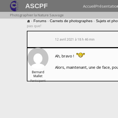
ASCPF
Accueil
Présentatio
Photographier la Nature Sauvage
›
Forums
›
Carnets de photographes
›
Sujets et ph
pas que!
12 avril 2021 à 18 h 46 min
Ah, bravo !
Alors, maintenant, une de face, pou
Bernard
Mallet
Participant