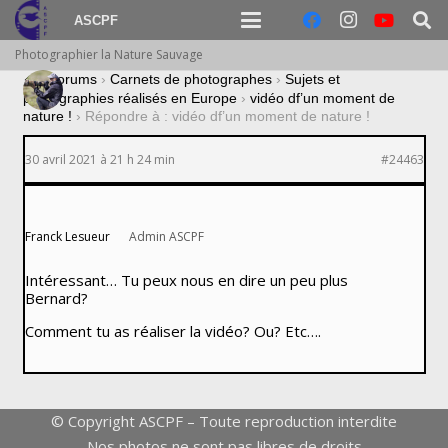
ASCPF
Photographier la Nature Sauvage
›
Forums
›
Carnets de photographes
›
Sujets et
photographies réalisés en Europe
›
vidéo df’un moment de
nature !
›
Répondre à : vidéo df’un moment de nature !
30 avril 2021 à 21 h 24 min
#24463
Franck Lesueur
Admin ASCPF
Intéressant… Tu peux nous en dire un peu plus
Bernard?
Comment tu as réaliser la vidéo? Ou? Etc….
© Copyright ASCPF – Toute reproduction interdite
Nos photos ne sont pas libres de droits