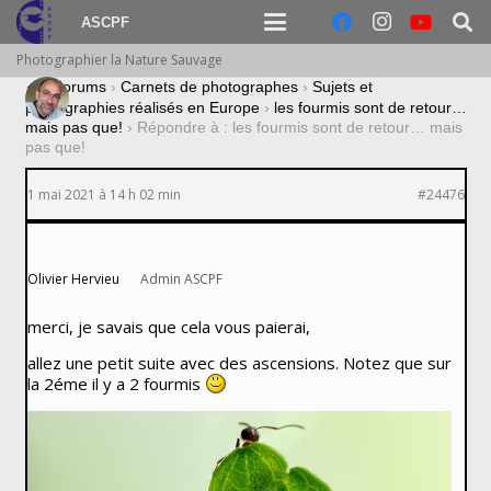
ASCPF
Photographier la Nature Sauvage
›
Forums
›
Carnets de photographes
›
Sujets et
photographies réalisés en Europe
›
les fourmis sont de retour…
mais pas que!
›
Répondre à : les fourmis sont de retour… mais
pas que!
1 mai 2021 à 14 h 02 min
#24476
Olivier Hervieu
Admin ASCPF
merci, je savais que cela vous paierai,
allez une petit suite avec des ascensions. Notez que sur
la 2éme il y a 2 fourmis