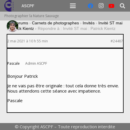
ASCPF
Photographier la Nature Sauvage
›
Forums
›
Carnets de photographes
›
Invités
›
Invité ST mai
: Patrick Kientz
›
Répondre à : Invité ST mai : Patrick Kientz
2 mai 2021 à 10 h 55 min
#24487
Pascale
Admin ASCPF
Bonjour Patrick
Je ne vais pas être originale : tout cela donne très envie.
Nous attendons cette séance avec impatience.
Pascale
© Copyright ASCPF – Toute reproduction interdite