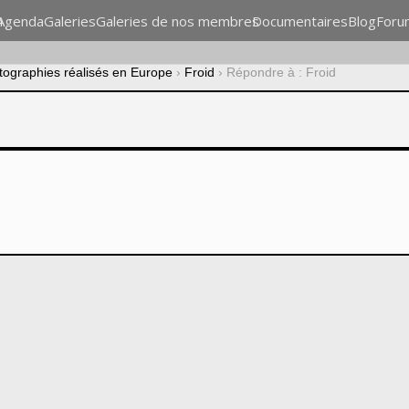
n
Agenda
Galeries
Galeries de nos membres
Documentaires
Blog
Foru
otographies réalisés en Europe
›
Froid
›
Répondre à : Froid