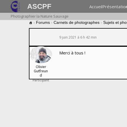
ASCPF
Accueil
Présentatio
Photographier la Nature Sauvage
›
Forums
›
Carnets de photographes
›
Sujets et ph
9 juin 2021 à 6 h 42 min
Merci à tous !
Olivier
Gutfreun
d
Participant