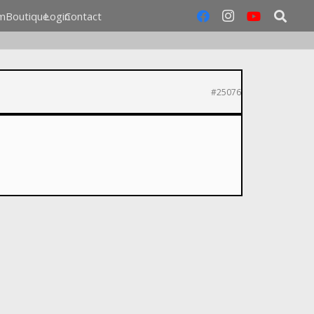
m
Boutique
Login
Contact
#25076