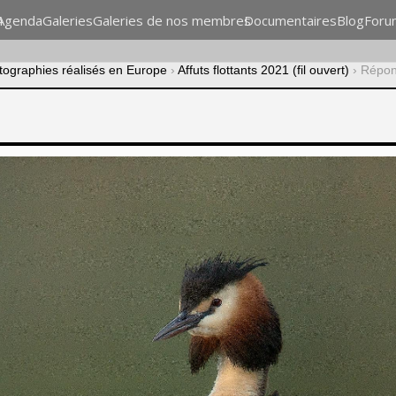
n
Agenda
Galeries
Galeries de nos membres
Documentaires
Blog
Foru
otographies réalisés en Europe
›
Affuts flottants 2021 (fil ouvert)
›
Répond