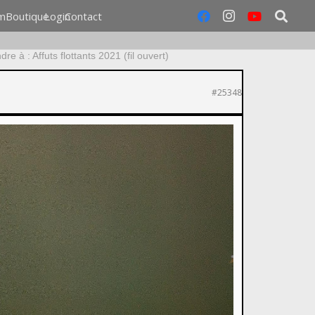
m
Boutique
Login
Contact
re à : Affuts flottants 2021 (fil ouvert)
#25348