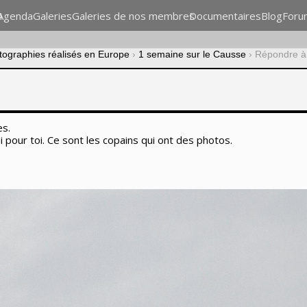
n
Agenda
Galeries
Galeries de nos membres
Documentaires
Blog
Foru
otographies réalisés en Europe
›
1 semaine sur le Causse
›
Répondre à 
es.
ai pour toi. Ce sont les copains qui ont des photos.