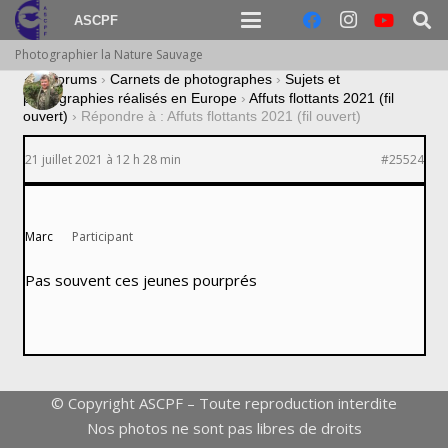
ASCPF
Photographier la Nature Sauvage
›
Forums
›
Carnets de photographes
›
Sujets et
photographies réalisés en Europe
›
Affuts flottants 2021 (fil
ouvert)
›
Répondre à : Affuts flottants 2021 (fil ouvert)
21 juillet 2021 à 12 h 28 min
#25524
Marc
Participant
Pas souvent ces jeunes pourprés
© Copyright ASCPF – Toute reproduction interdite
Nos photos ne sont pas libres de droits