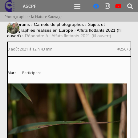
ASCPF
Photographier la Nature Sauvage
›
Forums
›
Carnets de photographes
›
Sujets et
photographies réalisés en Europe
›
Affuts flottants 2021 (fil
ouvert)
›
Répondre à : Affuts flottants 2021 (fil ouvert)
3 août 2021 à 12 h 43 min
#25670
Marc
Participant