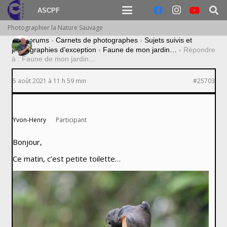
ASCPF
Photographier la Nature Sauvage
›
Forums
›
Carnets de photographes
›
Sujets suivis et
photographies d’exception
›
Faune de mon jardin…
›
Répondre
à : Faune de mon jardin…
5 août 2021 à 11 h 59 min
#25703
Yvon-Henry
Participant
Bonjour,
Ce matin, c’est petite toilette…