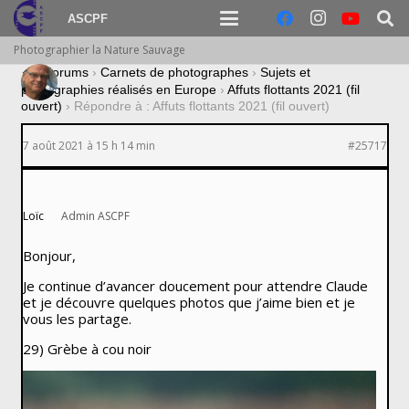
ASCPF
Photographier la Nature Sauvage
›
Forums
›
Carnets de photographes
›
Sujets et
photographies réalisés en Europe
›
Affuts flottants 2021 (fil
ouvert)
›
Répondre à : Affuts flottants 2021 (fil ouvert)
7 août 2021 à 15 h 14 min
#25717
Loïc
Admin ASCPF
Bonjour,
Je continue d’avancer doucement pour attendre Claude
et je découvre quelques photos que j’aime bien et je
vous les partage.
29) Grèbe à cou noir