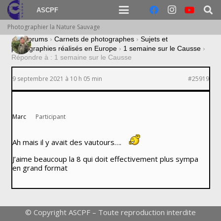
ASCPF
Photographier la Nature Sauvage
›
Forums
›
Carnets de photographes
›
Sujets et
photographies réalisés en Europe
›
1 semaine sur le Causse
›
Répondre à : 1 semaine sur le Causse
9 septembre 2021 à 10 h 05 min
#25919
Marc
Participant
Ah mais il y avait des vautours….
J’aime beaucoup la 8 qui doit effectivement plus sympa
en grand format
© Copyright ASCPF – Toute reproduction interdite