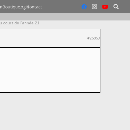
m
Boutique
Login
Contact
u cours de l’année 21
#26063