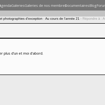
n
Agenda
Galeries
Galeries de nos membres
Documentaires
Blog
Foru
 et photographies d’exception
›
Au cours de l’année 21
›
Répondre à : A
r plus d’un et moi d’abord.