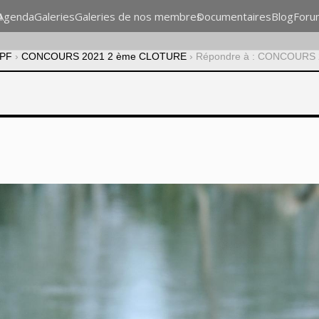
n
Agenda
Galeries
Galeries de nos membres
Documentaires
Blog
Foru
CPF
›
CONCOURS 2021 2 ème CLOTURE
›
Répondre à : CONCOURS