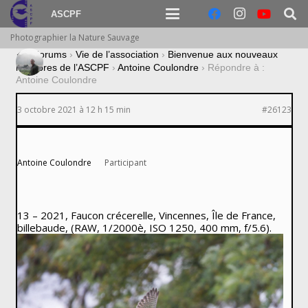
ASCPF
Photographier la Nature Sauvage
›
Forums
›
Vie de l’association
›
Bienvenue aux nouveaux
membres de l’ASCPF
›
Antoine Coulondre
›
Répondre à :
Antoine Coulondre
3 octobre 2021 à 12 h 15 min
#26123
Antoine Coulondre
Participant
13 – 2021, Faucon crécerelle, Vincennes, Île de France,
billebaude, (RAW, 1/2000è, ISO 1250, 400 mm, f/5.6).