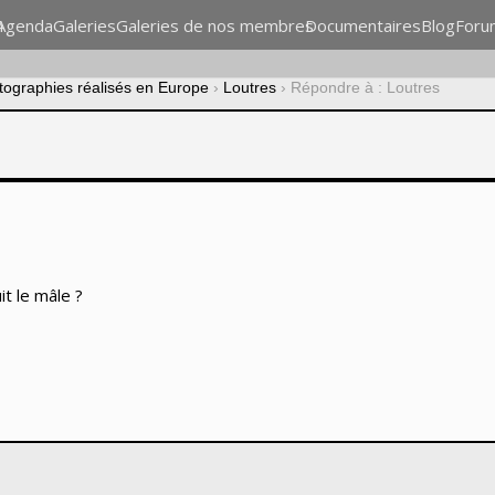
n
Agenda
Galeries
Galeries de nos membres
Documentaires
Blog
Foru
otographies réalisés en Europe
›
Loutres
›
Répondre à : Loutres
it le mâle ?