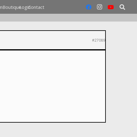
m
Boutique
Login
Contact
#27089