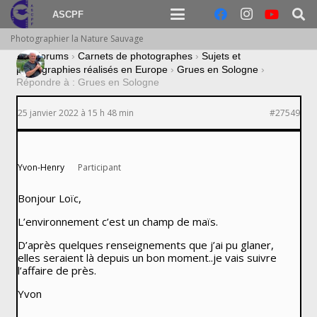
ASCPF
Photographier la Nature Sauvage
›
Forums
›
Carnets de photographes
›
Sujets et
photographies réalisés en Europe
›
Grues en Sologne
›
Répondre à : Grues en Sologne
25 janvier 2022 à 15 h 48 min
#27549
Yvon-Henry
Participant
Bonjour Loïc,
L’environnement c’est un champ de maïs.
D’après quelques renseignements que j’ai pu glaner,
elles seraient là depuis un bon moment..je vais suivre
l’affaire de près.
Yvon