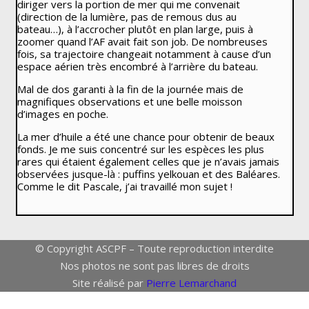
diriger vers la portion de mer qui me convenait
(direction de la lumière, pas de remous dus au
bateau…), à l’accrocher plutôt en plan large, puis à
zoomer quand l’AF avait fait son job. De nombreuses
fois, sa trajectoire changeait notamment à cause d’un
espace aérien très encombré à l’arrière du bateau.
Mal de dos garanti à la fin de la journée mais de
magnifiques observations et une belle moisson
d’images en poche.
La mer d’huile a été une chance pour obtenir de beaux
fonds. Je me suis concentré sur les espèces les plus
rares qui étaient également celles que je n’avais jamais
observées jusque-là : puffins yelkouan et des Baléares.
Comme le dit Pascale, j’ai travaillé mon sujet !
© Copyright ASCPF – Toute reproduction interdite
Nos photos ne sont pas libres de droits
Site réalisé par
Pierre Lemarchand