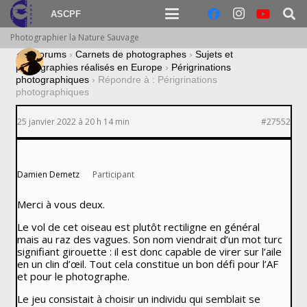
ASCPF
Photographier la Nature Sauvage
›
Forums
›
Carnets de photographes
›
Sujets et
photographies réalisés en Europe
›
Périgrinations
photographiques
›
Répondre à : Périgrinations
photographiques
25 janvier 2022 à 20 h 14 min
#27552
Damien Demetz
Participant
Merci à vous deux.
Le vol de cet oiseau est plutôt rectiligne en général
mais au raz des vagues. Son nom viendrait d’un mot turc
signifiant girouette : il est donc capable de virer sur l’aile
en un clin d’œil. Tout cela constitue un bon défi pour l’AF
et pour le photographe.
Le jeu consistait à choisir un individu qui semblait se