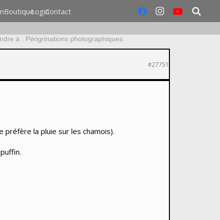
m
Boutique
Login
Contact
dre à : Périgrinations photographiques
#27751
préfère la pluie sur les chamois).
puffin.