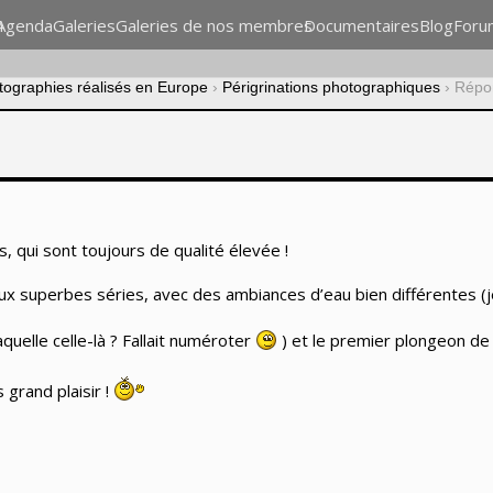
n
Agenda
Galeries
Galeries de nos membres
Documentaires
Blog
Foru
otographies réalisés en Europe
›
Périgrinations photographiques
›
Répon
os, qui sont toujours de qualité élevée !
x superbes séries, avec des ambiances d’eau bien différentes (je 
aquelle celle-là ? Fallait numéroter
) et le premier plongeon de 
 grand plaisir !