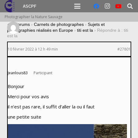
ASCPF
Photographier la Nature Sauvage
›
Forums
›
Carnets de photographes
›
Sujets et
photographies réalisés en Europe
›
titi est la
›
Répondre à : titi
est la
10 février 2022 à 12 h 49 min
#27801
Jeanlouis83
Participant
Bonjour
Merci pour vos avis
il n’est pas rare, il suffit d’aller la ou il faut
une petite suite