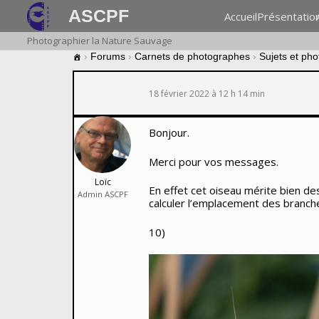
ASCPF
Accueil
Présentatio
Photographier la Nature Sauvage
›
Forums
›
Carnets de photographes
›
Sujets et ph
18 février 2022 à 12 h 14 min
Bonjour.
Merci pour vos messages.
Loïc
En effet cet oiseau mérite bien de
Admin ASCPF
calculer l’emplacement des branche
10)