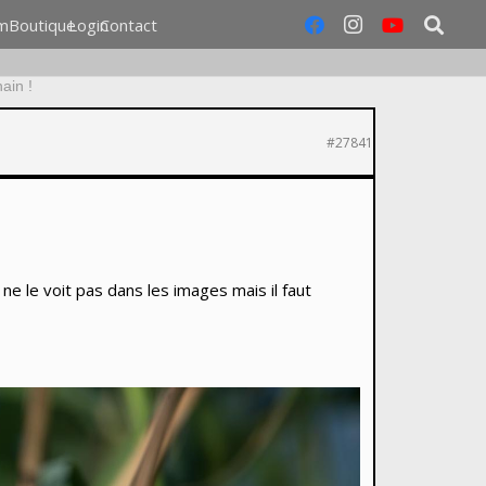
m
Boutique
Login
Contact
ain !
#27841
e le voit pas dans les images mais il faut