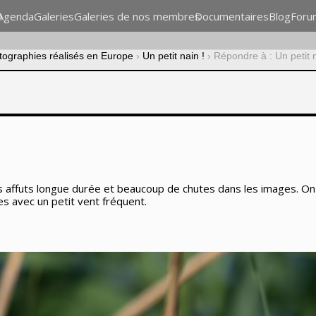
n
Agenda
Galeries
Galeries de nos membres
Documentaires
Blog
Foru
otographies réalisés en Europe
›
Un petit nain !
›
Répondre à : Un petit n
s affuts longue durée et beaucoup de chutes dans les images. On n
s avec un petit vent fréquent.