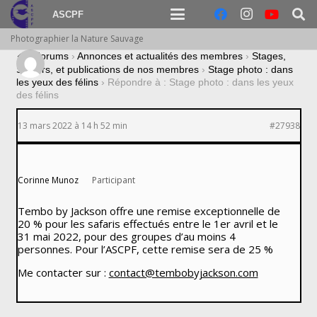
ASCPF
Photographier la Nature Sauvage
›
Forums
›
Annonces et actualités des membres
›
Stages,
Séjours, et publications de nos membres
›
Stage photo : dans
les yeux des félins
›
Répondre à : Stage photo : dans les yeux
des félins
13 mars 2022 à 14 h 52 min
#27938
Corinne Munoz
Participant
Tembo by Jackson offre une remise exceptionnelle de
20 % pour les safaris effectués entre le 1er avril et le
31 mai 2022, pour des groupes d’au moins 4
personnes. Pour l’ASCPF, cette remise sera de 25 %
Me contacter sur :
contact@tembobyjackson.com