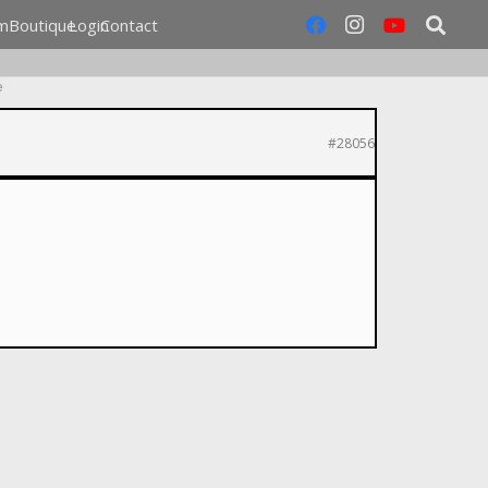
m
Boutique
Login
Contact
e
#28056