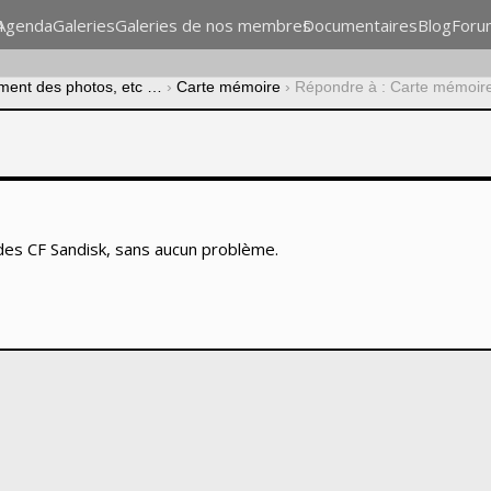
n
Agenda
Galeries
Galeries de nos membres
Documentaires
Blog
Foru
ement des photos, etc …
›
Carte mémoire
›
Répondre à : Carte mémoir
) des CF Sandisk, sans aucun problème.