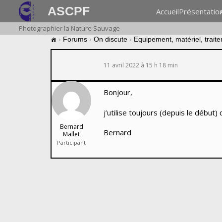
ASCPF
Accueil
Présentatio
Photographier la Nature Sauvage
›
Forums
›
On discute
›
Equipement, matériel, trait
11 avril 2022 à 15 h 18 min
Bonjour,
j’utilise toujours (depuis le début
Bernard
Bernard
Mallet
Participant