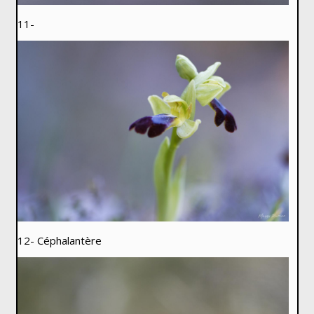
11-
12- Céphalantère