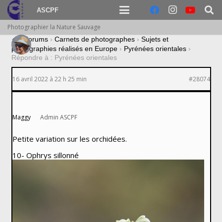
ASCPF
Photographier la Nature Sauvage
›
Forums
›
Carnets de photographes
›
Sujets et
photographies réalisés en Europe
›
Pyrénées orientales
›
Répondre à : Pyrénées orientales
16 avril 2022 à 22 h 25 min
#28074
Maggy
Admin ASCPF
Petite variation sur les orchidées.
10- Ophrys sillonné