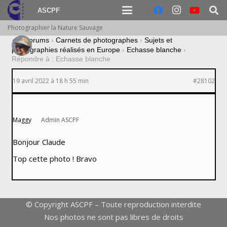
ASCPF
Photographier la Nature Sauvage
›
Forums
›
Carnets de photographes
›
Sujets et
photographies réalisés en Europe
›
Echasse blanche
›
Répondre à : Echasse blanche
19 avril 2022 à 18 h 55 min
#28102
Maggy
Admin ASCPF
Bonjour Claude
Top cette photo ! Bravo
© Copyright ASCPF – Toute reproduction interdite
Nos photos ne sont pas libres de droits