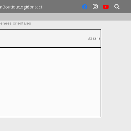
m
Boutique
Login
Contact
énées orientales
#28343