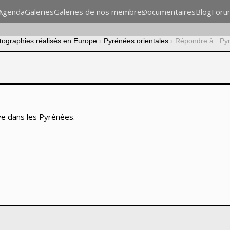
n
Agenda
Galeries
Galeries de nos membres
Documentaires
Blog
Foru
otographies réalisés en Europe
›
Pyrénées orientales
›
Répondre à : Pyr
ve dans les Pyrénées.