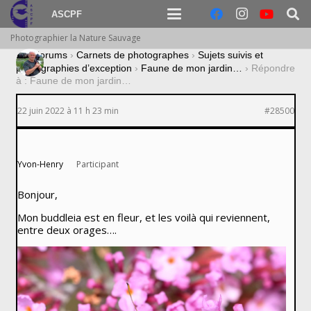
ASCPF
Photographier la Nature Sauvage
›
Forums
›
Carnets de photographes
›
Sujets suivis et
photographies d’exception
›
Faune de mon jardin…
›
Répondre
à : Faune de mon jardin…
22 juin 2022 à 11 h 23 min
#28500
Yvon-Henry
Participant
Bonjour,
Mon buddleia est en fleur, et les voilà qui reviennent,
entre deux orages….