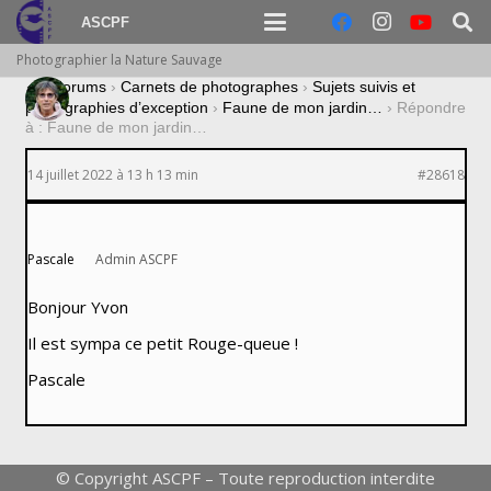
ASCPF
Photographier la Nature Sauvage
›
Forums
›
Carnets de photographes
›
Sujets suivis et
photographies d’exception
›
Faune de mon jardin…
›
Répondre
à : Faune de mon jardin…
14 juillet 2022 à 13 h 13 min
#28618
Pascale
Admin ASCPF
Bonjour Yvon
Il est sympa ce petit Rouge-queue !
Pascale
© Copyright ASCPF – Toute reproduction interdite