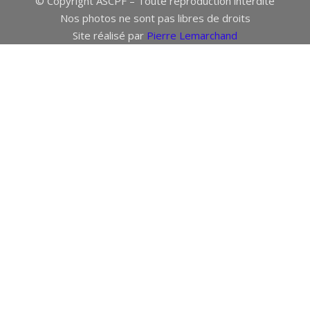
© Copyright ASCPF – Toute reproduction interdite
Nos photos ne sont pas libres de droits
Site réalisé par
Pierre Lemarchand