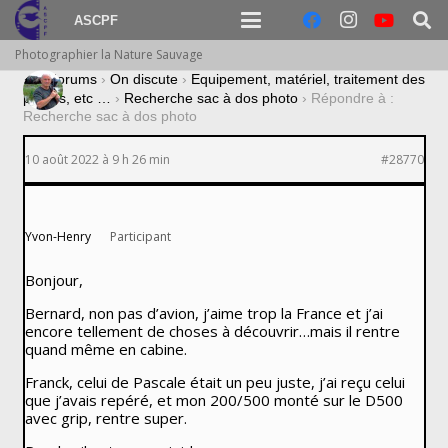
ASCPF
Photographier la Nature Sauvage
›
Forums
›
On discute
›
Equipement, matériel, traitement des
photos, etc …
›
Recherche sac à dos photo
›
Répondre à :
Recherche sac à dos photo
10 août 2022 à 9 h 26 min
#28770
Yvon-Henry
Participant
Bonjour,
Bernard, non pas d’avion, j’aime trop la France et j’ai
encore tellement de choses à découvrir…mais il rentre
quand même en cabine.
Franck, celui de Pascale était un peu juste, j’ai reçu celui
que j’avais repéré, et mon 200/500 monté sur le D500
avec grip, rentre super.