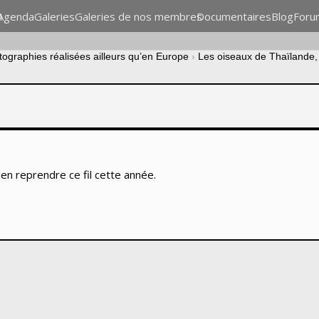
n
Agenda
Galeries
Galeries de nos membres
Documentaires
Blog
Foru
tographies réalisées ailleurs qu’en Europe
›
Les oiseaux de Thaïlande,
ien reprendre ce fil cette année.