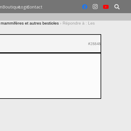
m
Boutique
Login
Contact
 mammifères et autres bestioles
›
Répondre à : Les
#28848