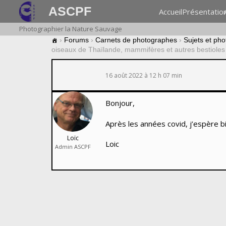
ASCPF
Accueil
Présentatio
Photographier la Nature Sauvage
›
Forums
›
Carnets de photographes
›
Sujets et pho
oiseaux de Thaïlande, mammifères et autres bestioles
16 août 2022 à 12 h 07 min
Bonjour,
Après les années covid, j’espère b
Loïc
Loic
Admin ASCPF