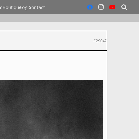
m
Boutique
Login
Contact
#29047