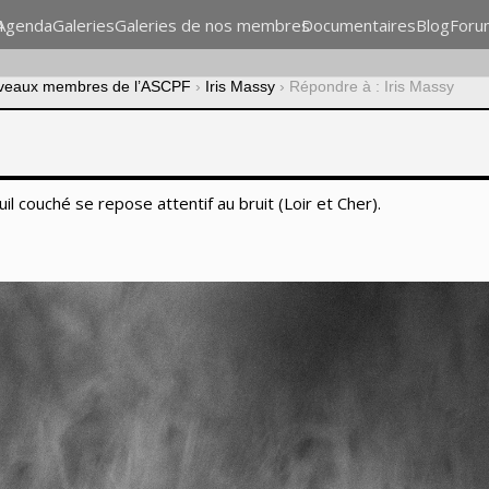
n
Agenda
Galeries
Galeries de nos membres
Documentaires
Blog
Foru
veaux membres de l’ASCPF
›
Iris Massy
›
Répondre à : Iris Massy
l couché se repose attentif au bruit (Loir et Cher).