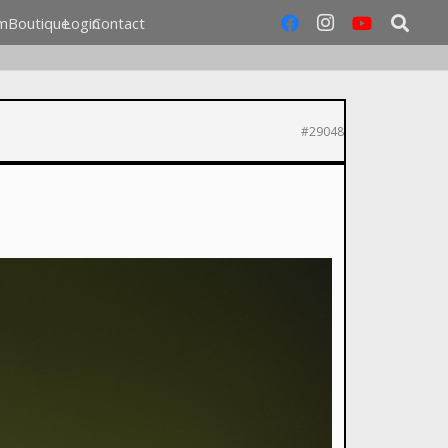
m
Boutique
Login
Contact
#29048