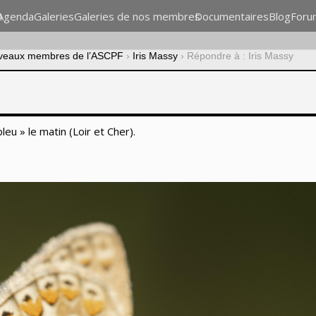
n
Agenda
Galeries
Galeries de nos membres
Documentaires
Blog
Foru
veaux membres de l’ASCPF
›
Iris Massy
›
Répondre à : Iris Massy
eu » le matin (Loir et Cher).