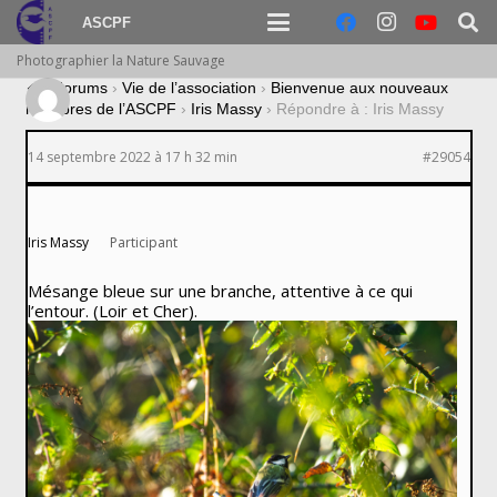
ASCPF
Photographier la Nature Sauvage
›
Forums
›
Vie de l’association
›
Bienvenue aux nouveaux
membres de l’ASCPF
›
Iris Massy
›
Répondre à : Iris Massy
14 septembre 2022 à 17 h 32 min
#29054
Iris Massy
Participant
Mésange bleue sur une branche, attentive à ce qui
l’entour. (Loir et Cher).