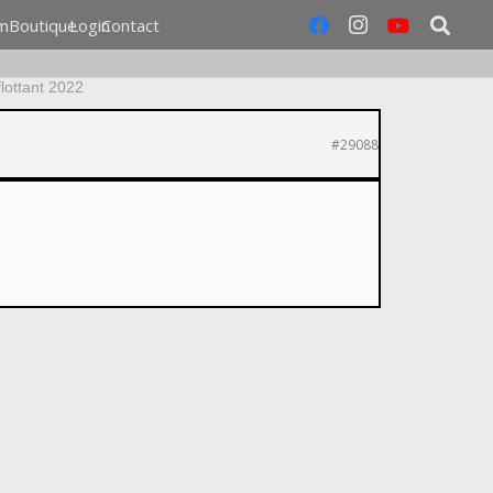
m
Boutique
Login
Contact
flottant 2022
#29088