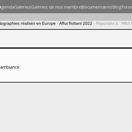
n
Agenda
Galeries
Galeries de nos membres
Documentaires
Blog
Foru
otographies réalisés en Europe
›
Affut flottant 2022
›
Répondre à : Affut 
s ambiance