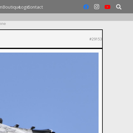
m
Boutique
Login
Contact
nne
#29153