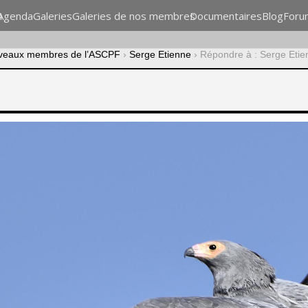
n
Agenda
Galeries
Galeries de nos membres
Documentaires
Blog
Foru
veaux membres de l’ASCPF
›
Serge Etienne
›
Répondre à : Serge Etie