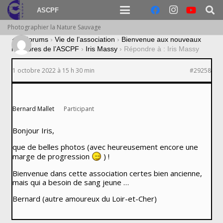
ASCPF
Photographier la Nature Sauvage
›
Forums
›
Vie de l’association
›
Bienvenue aux nouveaux
membres de l’ASCPF
›
Iris Massy
›
Répondre à : Iris Massy
1 octobre 2022 à 15 h 30 min
#29258
Bernard Mallet
Participant
Bonjour Iris,
que de belles photos (avec heureusement encore une
marge de progression
) !
Bienvenue dans cette association certes bien ancienne,
mais qui a besoin de sang jeune …
Bernard (autre amoureux du Loir-et-Cher)