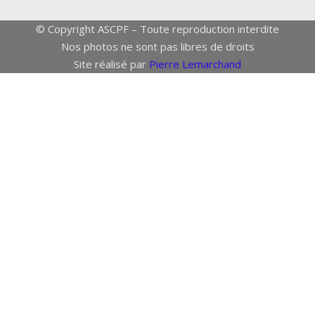
© Copyright ASCPF – Toute reproduction interdite
Nos photos ne sont pas libres de droits
Site réalisé par
Pierre Lemarchand