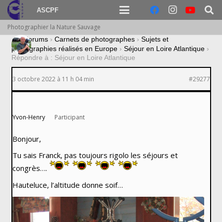
ASCPF
Photographier la Nature Sauvage
›
Forums
›
Carnets de photographes
›
Sujets et
photographies réalisés en Europe
›
Séjour en Loire Atlantique
›
Répondre à : Séjour en Loire Atlantique
3 octobre 2022 à 11 h 04 min
#29277
Yvon-Henry
Participant
Bonjour,
Tu sais Franck, pas toujours rigolo les séjours et
congrès….
Hauteluce, l’altitude donne soif…