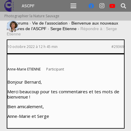
ASCPF
Photographier la Nature Sauvage
›
Forums
›
Vie de l’association
›
Bienvenue aux nouveaux
membres de l’ASCPF
›
Serge Etienne
›
Répondre à : Serge
Etienne
10 octobre 2022 à 12 h 45 min
#29369
Anne-Marie ETIENNE
Participant
Bonjour Bernard,
Merci beaucoup pour tes commentaires et tes mots de
bienvenue !
Bien amicalement,
Anne-Marie et Serge